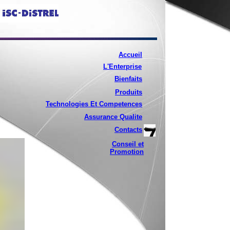
Accueil
L'Enterprise
Bienfaits
Produits
Technologies Et Competences
Assurance Qualite
Contacts
Conseil et
Promotion