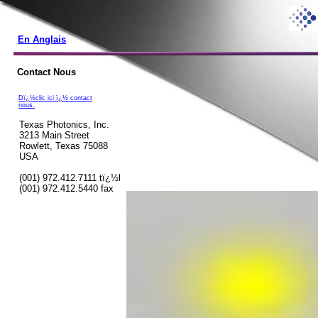
En Anglais
Contact Nous
Dï¿½clic ici ï¿½ contact
nous.
Texas Photonics, Inc.
3213 Main Street
Rowlett, Texas 75088
USA
(001) 972.412.7111 tï¿½l
(001) 972.412.5440 fax