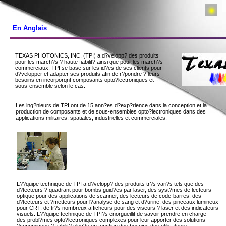
En Anglais
TEXAS PHOTONICS, INC. (TPI) a d?velopp? des produits
pour les march?s ? haute fiabilit? ainsi que pour les march?s
commerciaux. TPI se base sur les id?es de ses clients pour
d?velopper et adapter ses produits afin de r?pondre ? leurs
besoins en incorporqnt composants opto?lectroniques et
sous-ensemble selon le cas.
Les ing?nieurs de TPI ont de 15 ann?es d?exp?rience dans la conception et la
production de composants et de sous-ensembles opto?lectroniques dans des
applications militaires, spatiales, industrielles et commerciales.
L??quipe technique de TPI a d?velopp? des produits tr?s vari?s tels que des
d?tecteurs ? quadrant pour bombs guid?es par laser, des syst?mes de lecteurs
optique pour des applications de scanner, des lecteurs de code-barres, des
d?tecteurs et ?metteurs pour l?analyse de sang et d?urine, des pinceaux lumineux
pour CRT, de tr?s nombreux afficheurs pour des viseurs ? laser et des indicateurs
visuels. L??quipe technique de TPI?s enorgueillit de savoir prendre en charge
des probl?mes opto?lectroniques complexes pour leur apporter des solutions